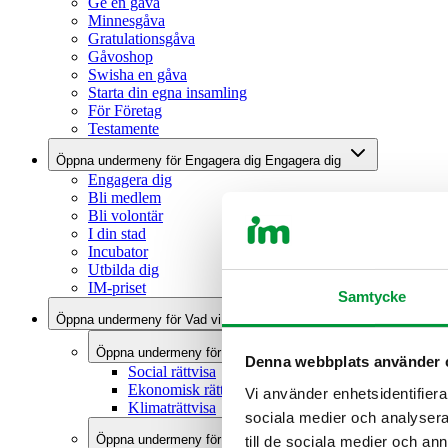
Ge en gåva
Minnesgåva
Gratulationsgåva
Gåvoshop
Swisha en gåva
Starta din egna insamling
För Företag
Testamente
Öppna undermeny för Engagera dig
Engagera dig
Engagera dig
Bli medlem
Bli volontär
I din stad
Incubator
Utbilda dig
IM-priset
Samtycke
Öppna undermeny för Vad vi gör
Vad vi gör
Öppna undermeny för Slåss för rättvisa
Slåss för rättvisa
Denna webbplats använder 
Social rättvisa
Ekonomisk rättvisa
Vi använder enhetsidentifierar
Klimaträttvisa
sociala medier och analysera 
Öppna undermeny för Bekämpa förtryck
Bekämpa förtryck
till de sociala medier och a