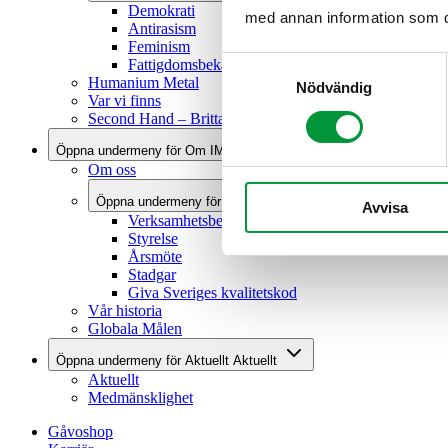
Demokrati
med annan information som du 
Antirasism
Feminism
Samtyckesval
Fattigdomsbekämpning
Humanium Metal
Nödvändig
Var vi finns
Second Hand – Brittas by IM
Öppna undermeny för Om IM
Om IM
Om oss
Öppna undermeny för Vår organisation
Vår organisation
Avvisa
Verksamhetsberättelse
Styrelse
Årsmöte
Stadgar
Giva Sveriges kvalitetskod
Vår historia
Globala Målen
Öppna undermeny för Aktuellt
Aktuellt
Aktuellt
Medmänsklighet
Gåvoshop