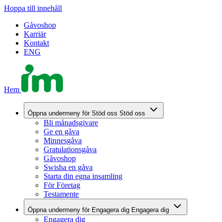
Hoppa till innehåll
Gåvoshop
Karriär
Kontakt
ENG
Hem
Öppna undermeny för Stöd oss
Stöd oss
Bli månadsgivare
Ge en gåva
Minnesgåva
Gratulationsgåva
Gåvoshop
Swisha en gåva
Starta din egna insamling
För Företag
Testamente
Öppna undermeny för Engagera dig
Engagera dig
Engagera dig