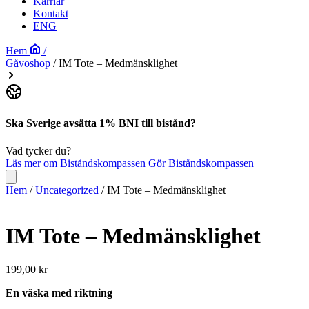
Karriär
Kontakt
ENG
Hem
/
Gåvoshop
/
IM Tote – Medmänsklighet
Ska Sverige avsätta 1% BNI till bistånd?
Vad tycker du?
Läs mer om Biståndskompassen
Gör Biståndskompassen
Hem
/
Uncategorized
/ IM Tote – Medmänsklighet
IM Tote – Medmänsklighet
199,00
kr
En väska med riktning