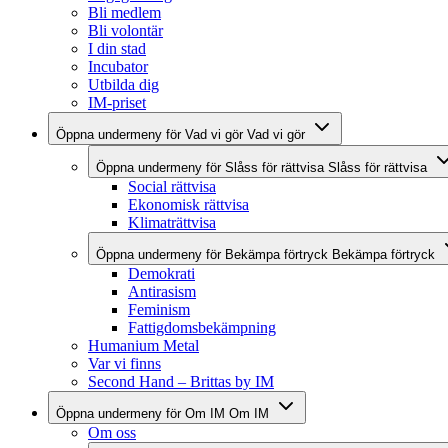
Bli medlem
Bli volontär
I din stad
Incubator
Utbilda dig
IM-priset
Öppna undermeny för Vad vi gör
Vad vi gör
Öppna undermeny för Slåss för rättvisa
Slåss för rättvisa
Social rättvisa
Ekonomisk rättvisa
Klimaträttvisa
Öppna undermeny för Bekämpa förtryck
Bekämpa förtryck
Demokrati
Antirasism
Feminism
Fattigdomsbekämpning
Humanium Metal
Var vi finns
Second Hand – Brittas by IM
Öppna undermeny för Om IM
Om IM
Om oss