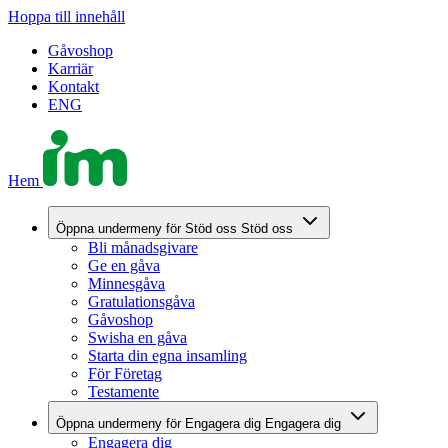
Hoppa till innehåll
Gåvoshop
Karriär
Kontakt
ENG
Hem
Öppna undermeny för Stöd oss
Stöd oss
Bli månadsgivare
Ge en gåva
Minnesgåva
Gratulationsgåva
Gåvoshop
Swisha en gåva
Starta din egna insamling
För Företag
Testamente
Öppna undermeny för Engagera dig
Engagera dig
Engagera dig