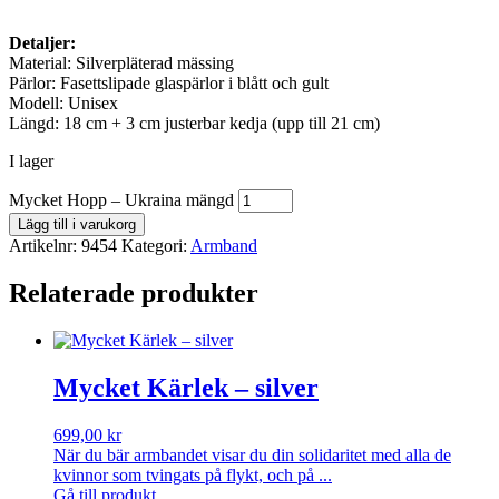
Detaljer:
Material: Silverpläterad mässing
Pärlor: Fasettslipade glaspärlor i blått och gult
Modell: Unisex
Längd: 18 cm + 3 cm justerbar kedja (upp till 21 cm)
I lager
Mycket Hopp – Ukraina mängd
Lägg till i varukorg
Artikelnr:
9454
Kategori:
Armband
Relaterade produkter
Mycket Kärlek – silver
699,00
kr
När du bär armbandet visar du din solidaritet med alla de
kvinnor som tvingats på flykt, och på ...
Gå till produkt