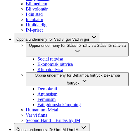
Bli medlem
Bli volontär
I din stad
Incubator
Utbilda dig
IM-priset
Öppna undermeny för Vad vi gör
Vad vi gör
Öppna undermeny för Slåss för rättvisa
Slåss för rättvisa
Social rättvisa
Ekonomisk rättvisa
Klimaträttvisa
Öppna undermeny för Bekämpa förtryck
Bekämpa
förtryck
Demokrati
Antirasism
Feminism
Fattigdomsbekämpning
Humanium Metal
Var vi finns
Second Hand – Brittas by IM
Öppna undermeny för Om IM
Om IM