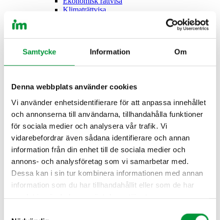
Ekonomisk rättvisa
Klimaträttvisa
Öppna undermeny för Bekämpa förtryck
Bekämpa
förtryck
Demokrati
Antirasism
Samtycke
Information
Om
Feminism
Fattigdomsbekämpning
Humanium Metal
Var vi finns
Denna webbplats använder cookies
Second Hand – Brittas by IM
Vi använder enhetsidentifierare för att anpassa innehållet
Öppna undermeny för Om IM
Om IM
och annonserna till användarna, tillhandahålla funktioner
Om oss
för sociala medier och analysera vår trafik. Vi
Öppna undermeny för Vår organisation
Vår organisation
vidarebefordrar även sådana identifierare och annan
information från din enhet till de sociala medier och
Verksamhetsberättelse
annons- och analysföretag som vi samarbetar med.
Styrelse
Årsmöte
Dessa kan i sin tur kombinera informationen med annan
Stadgar
information som du har tillhandahållit eller som de har
Giva Sveriges kvalitetskod
samlat in när du har använt deras tjänster.
Vår historia
Globala Målen
Samtyckesval