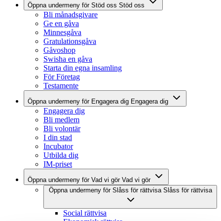
Öppna undermeny för Stöd oss
Stöd oss
Bli månadsgivare
Ge en gåva
Minnesgåva
Gratulationsgåva
Gåvoshop
Swisha en gåva
Starta din egna insamling
För Företag
Testamente
Öppna undermeny för Engagera dig
Engagera dig
Engagera dig
Bli medlem
Bli volontär
I din stad
Incubator
Utbilda dig
IM-priset
Öppna undermeny för Vad vi gör
Vad vi gör
Öppna undermeny för Slåss för rättvisa
Slåss för rättvisa
Social rättvisa