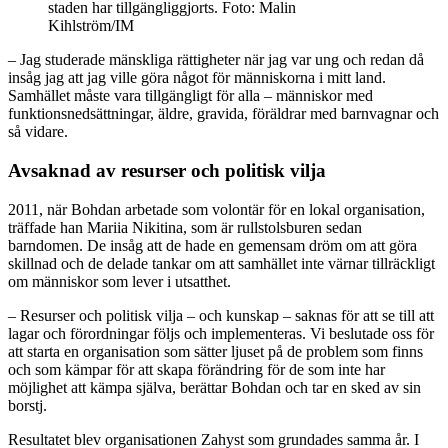
staden har tillgängliggjorts. Foto: Malin
Kihlström/IM
– Jag studerade mänskliga rättigheter när jag var ung och redan då
insåg jag att jag ville göra något för människorna i mitt land.
Samhället måste vara tillgängligt för alla – människor med
funktionsnedsättningar, äldre, gravida, föräldrar med barnvagnar och
så vidare.
Avsaknad av resurser och politisk vilja
2011, när Bohdan arbetade som volontär för en lokal organisation,
träffade han Mariia Nikitina, som är rullstolsburen sedan
barndomen. De insåg att de hade en gemensam dröm om att göra
skillnad och de delade tankar om att samhället inte värnar tillräckligt
om människor som lever i utsatthet.
– Resurser och politisk vilja – och kunskap – saknas för att se till att
lagar och förordningar följs och implementeras. Vi beslutade oss för
att starta en organisation som sätter ljuset på de problem som finns
och som kämpar för att skapa förändring för de som inte har
möjlighet att kämpa själva, berättar Bohdan och tar en sked av sin
borstj.
Resultatet blev organisationen Zahyst som grundades samma år. I