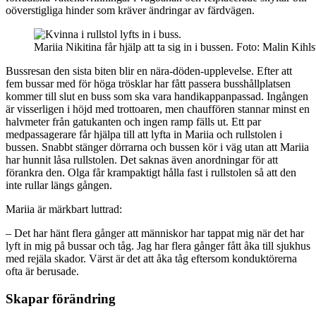
oöverstigliga hinder som kräver ändringar av färdvägen.
Mariia Nikitina får hjälp att ta sig in i bussen. Foto: Malin Kih
Bussresan den sista biten blir en nära-döden-upplevelse. Efter att
fem bussar med för höga trösklar har fått passera busshållplatsen
kommer till slut en buss som ska vara handikappanpassad. Ingången
är visserligen i höjd med trottoaren, men chauffören stannar minst en
halvmeter från gatukanten och ingen ramp fälls ut. Ett par
medpassagerare får hjälpa till att lyfta in Mariia och rullstolen i
bussen. Snabbt stänger dörrarna och bussen kör i väg utan att Mariia
har hunnit låsa rullstolen. Det saknas även anordningar för att
förankra den. Olga får krampaktigt hålla fast i rullstolen så att den
inte rullar längs gången.
Mariia är märkbart luttrad:
– Det har hänt flera gånger att människor har tappat mig när det har
lyft in mig på bussar och tåg. Jag har flera gånger fått åka till sjukhus
med rejäla skador. Värst är det att åka tåg eftersom konduktörerna
ofta är berusade.
Skapar förändring