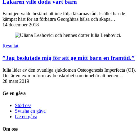
Läkaren ville döda vårt barn
Familjen valde bestämt att inte följa läkarnas råd. Istället har de
kämpat hårt för att förbättra Georghitas hälsa och skapa…
14 december 2018
Resultat
”Jag beslutade mig för att ge mitt barn en framtid.”
Iulia lider av den ovanliga sjukdomen Osteogenesis Imperfecta (OI).
Det är en extrem form av benskörhet som innebär att benen…
28 mars 2019
Ge en gåva
Stöd oss
Swisha en gåva
Ge en gåva
Om oss