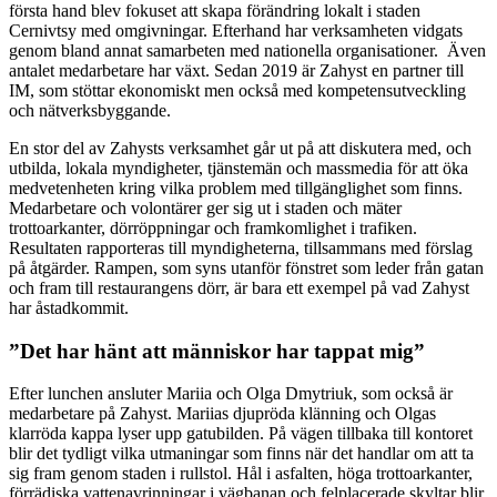
första hand blev fokuset att skapa förändring lokalt i staden
Cernivtsy med omgivningar. Efterhand har verksamheten vidgats
genom bland annat samarbeten med nationella organisationer. Även
antalet medarbetare har växt. Sedan 2019 är Zahyst en partner till
IM, som stöttar ekonomiskt men också med kompetensutveckling
och nätverksbyggande.
En stor del av Zahysts verksamhet går ut på att diskutera med, och
utbilda, lokala myndigheter, tjänstemän och massmedia för att öka
medvetenheten kring vilka problem med tillgänglighet som finns.
Medarbetare och volontärer ger sig ut i staden och mäter
trottoarkanter, dörröppningar och framkomlighet i trafiken.
Resultaten rapporteras till myndigheterna, tillsammans med förslag
på åtgärder. Rampen, som syns utanför fönstret som leder från gatan
och fram till restaurangens dörr, är bara ett exempel på vad Zahyst
har åstadkommit.
”Det har hänt att människor har tappat mig”
Efter lunchen ansluter Mariia och Olga Dmytriuk, som också är
medarbetare på Zahyst. Mariias djupröda klänning och Olgas
klarröda kappa lyser upp gatubilden. På vägen tillbaka till kontoret
blir det tydligt vilka utmaningar som finns när det handlar om att ta
sig fram genom staden i rullstol. Hål i asfalten, höga trottoarkanter,
förrädiska vattenavrinningar i vägbanan och felplacerade skyltar blir