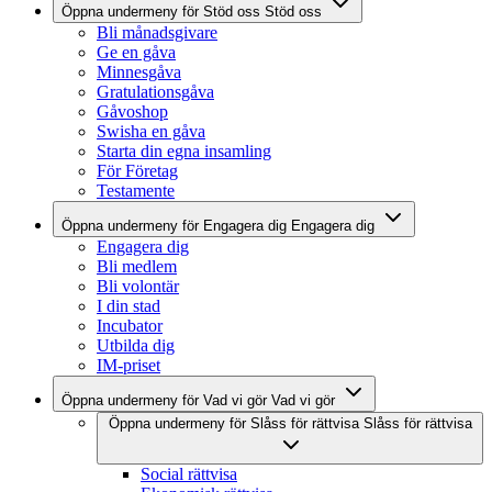
Öppna undermeny för Stöd oss
Stöd oss
Bli månadsgivare
Ge en gåva
Minnesgåva
Gratulationsgåva
Gåvoshop
Swisha en gåva
Starta din egna insamling
För Företag
Testamente
Öppna undermeny för Engagera dig
Engagera dig
Engagera dig
Bli medlem
Bli volontär
I din stad
Incubator
Utbilda dig
IM-priset
Öppna undermeny för Vad vi gör
Vad vi gör
Öppna undermeny för Slåss för rättvisa
Slåss för rättvisa
Social rättvisa