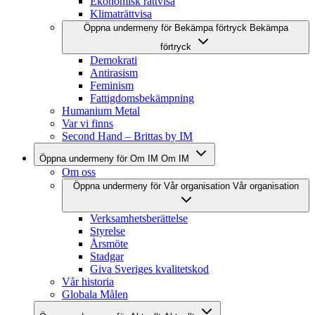
Ekonomisk rättvisa
Klimaträttvisa
Öppna undermeny för Bekämpa förtryck
Bekämpa
förtryck
Demokrati
Antirasism
Feminism
Fattigdomsbekämpning
Humanium Metal
Var vi finns
Second Hand – Brittas by IM
Öppna undermeny för Om IM
Om IM
Om oss
Öppna undermeny för Vår organisation
Vår organisation
Verksamhetsberättelse
Styrelse
Årsmöte
Stadgar
Giva Sveriges kvalitetskod
Vår historia
Globala Målen