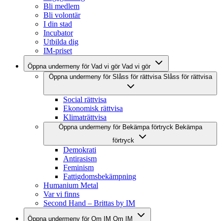
Bli medlem
Bli volontär
I din stad
Incubator
Utbilda dig
IM-priset
Öppna undermeny för Vad vi gör
Vad vi gör
Öppna undermeny för Slåss för rättvisa
Slåss för rättvisa
Social rättvisa
Ekonomisk rättvisa
Klimaträttvisa
Öppna undermeny för Bekämpa förtryck
Bekämpa
förtryck
Demokrati
Antirasism
Feminism
Fattigdomsbekämpning
Humanium Metal
Var vi finns
Second Hand – Brittas by IM
Öppna undermeny för Om IM
Om IM