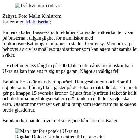
Zahyst, Foto Malin Kihlström
Kategorier:
Mobilisering
En nära-döden-bussresa och feldimensionerade trottoarkanter visar
på bristerna i tillgänglighet för människor med
funktionsnedsättningar i ukrainska staden Cernivtsy. Men också på
behovet av civilsamhällesorganisationer som kan agera när samhället
sviker.
– Vi befinner oss långt in på 2000-talet och många människor här i
Ukraina kan inte ens ta sig ut på gatan. Något är väldigt fel!
Bohdan Boiko är märkbart upprörd. Han gestikulerar och drar till
sig blickarna från nyfikna gäster på det lokala matstället där en lunch
går på knappa 15 svenska kronor. Ljuset från lysrören i taket är kallt
och de bruna inredningsdetaljerna för tankarna till den sovjetiska
eran. Utanför fönstret syns en lång ramp som leder fram till lokalens
breda glasdörrar.
Bohdan drar handen över det snaggade håret och fortsätter.
Bogdan Boico visar hur entrén till ett apotek i