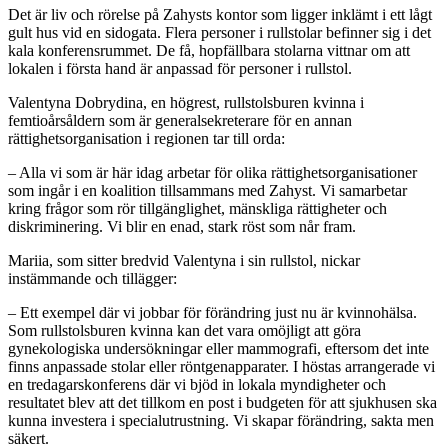
Det är liv och rörelse på Zahysts kontor som ligger inklämt i ett lågt
gult hus vid en sidogata. Flera personer i rullstolar befinner sig i det
kala konferensrummet. De få, hopfällbara stolarna vittnar om att
lokalen i första hand är anpassad för personer i rullstol.
Valentyna Dobrydina, en högrest, rullstolsburen kvinna i
femtioårsåldern som är generalsekreterare för en annan
rättighetsorganisation i regionen tar till orda:
– Alla vi som är här idag arbetar för olika rättighetsorganisationer
som ingår i en koalition tillsammans med Zahyst. Vi samarbetar
kring frågor som rör tillgänglighet, mänskliga rättigheter och
diskriminering. Vi blir en enad, stark röst som når fram.
Mariia, som sitter bredvid Valentyna i sin rullstol, nickar
instämmande och tillägger:
– Ett exempel där vi jobbar för förändring just nu är kvinnohälsa.
Som rullstolsburen kvinna kan det vara omöjligt att göra
gynekologiska undersökningar eller mammografi, eftersom det inte
finns anpassade stolar eller röntgenapparater. I höstas arrangerade vi
en tredagarskonferens där vi bjöd in lokala myndigheter och
resultatet blev att det tillkom en post i budgeten för att sjukhusen ska
kunna investera i specialutrustning. Vi skapar förändring, sakta men
säkert.