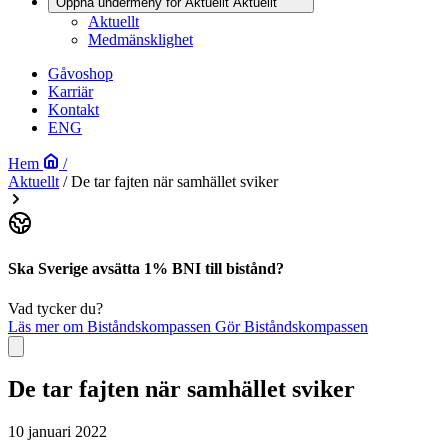
Öppna undermeny för Aktuellt
Aktuellt
Aktuellt
Medmänsklighet
Gåvoshop
Karriär
Kontakt
ENG
Hem
/
Aktuellt
/
De tar fajten när samhället sviker
Ska Sverige avsätta 1% BNI till bistånd?
Vad tycker du?
Läs mer om Biståndskompassen
Gör Biståndskompassen
De tar fajten när samhället sviker
10 januari 2022