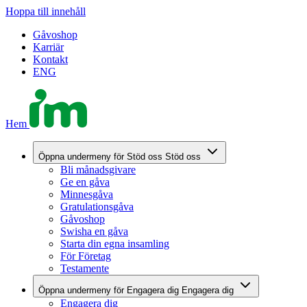
Hoppa till innehåll
Gåvoshop
Karriär
Kontakt
ENG
Hem
Öppna undermeny för Stöd oss
Stöd oss
Bli månadsgivare
Ge en gåva
Minnesgåva
Gratulationsgåva
Gåvoshop
Swisha en gåva
Starta din egna insamling
För Företag
Testamente
Öppna undermeny för Engagera dig
Engagera dig
Engagera dig